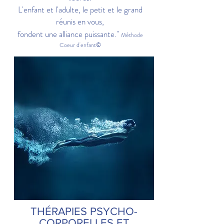
L'enfant et l'adulte, le petit et le grand
réunis en vous,
fondent une alliance puissante."
Méthode
Coeur d'enfant©
THÉRAPIES PSYCHO-
CORPORELLES ET