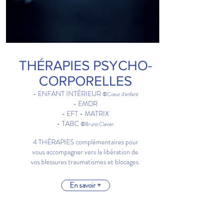
THÉRAPIES PSYCHO-
CORPORELLES
- ENFANT INTÉRIEUR
©Coeur d'enfant
- EMDR
- EFT - MATRIX
- TABC
©Bruno Clavier
​4
THÉRAPIES complémentaires pour
vous accompagner vers la libération de
vos blessures traumatismes et blocages.
En savoir +